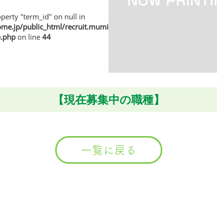
perty "term_id" on null in
e.jp/public_html/recruit.muminhome.jp/wp/wp-
e.php
on line
44
【現在募集中の職種】
一覧に戻る