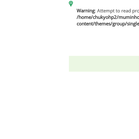
Warning
: Attempt to read pro
/home/chukyohp2/muminhom
content/themes/group/singl