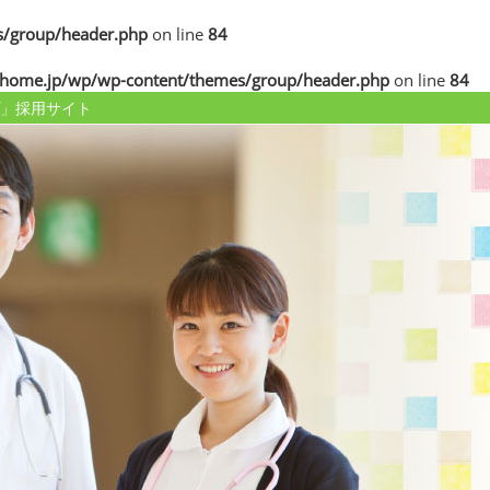
/group/header.php
on line
84
home.jp/wp/wp-content/themes/group/header.php
on line
84
」採用サイト