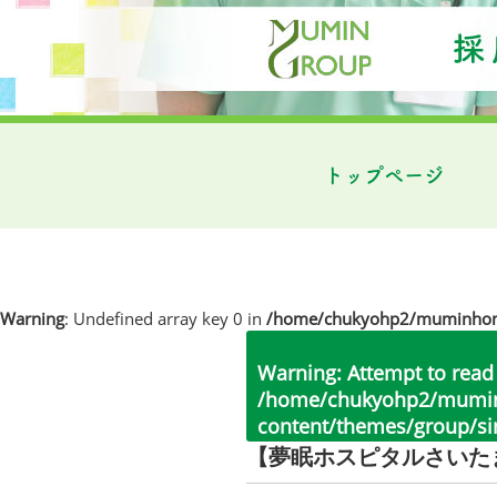
トップページ
Warning
: Undefined array key 0 in
/home/chukyohp2/muminhome.
Warning
: Attempt to read
/home/chukyohp2/muminh
content/themes/group/si
【夢眠ホスピタルさいた