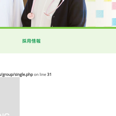
採用情報
/group/single.php
on line
31
-