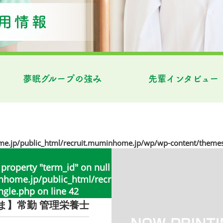
夢眠グループの強み
先輩インタビュー
jp/public_html/recruit.muminhome.jp/wp/wp-content/themes
 property "term_id" on null in
ome.jp/public_html/recruit.muminhome.jp/wp/wp
ngle.php
on line
42
ま】常勤 管理栄養士