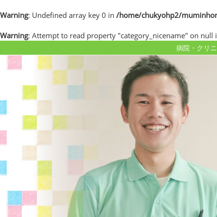
Warning
: Undefined array key 0 in
/home/chukyohp2/muminhome.
Warning
: Attempt to read property "category_nicename" on null 
病院・クリニ