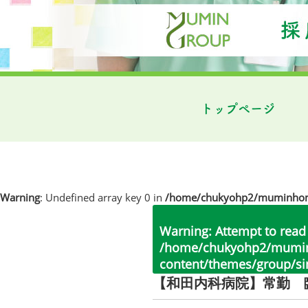
トップページ
Warning
: Undefined array key 0 in
/home/chukyohp2/muminhome.
Warning
: Attempt to read
/home/chukyohp2/muminh
content/themes/group/si
【和田内科病院】常勤 