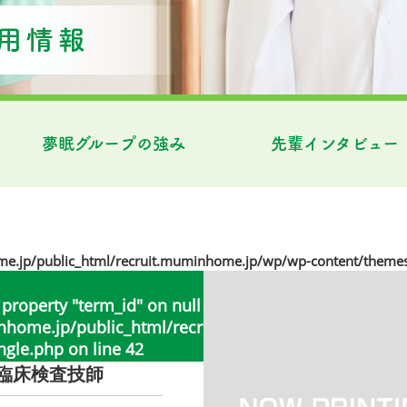
夢眠グループの強み
先輩インタビュー
jp/public_html/recruit.muminhome.jp/wp/wp-content/themes
 property "term_id" on null in
ome.jp/public_html/recruit.muminhome.jp/wp/wp
ngle.php
on line
42
臨床検査技師