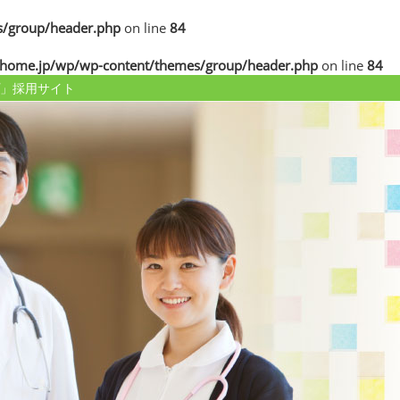
/group/header.php
on line
84
home.jp/wp/wp-content/themes/group/header.php
on line
84
」採用サイト