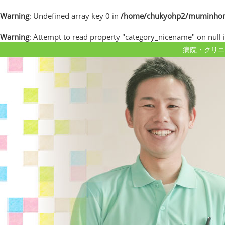
Warning
: Undefined array key 0 in
/home/chukyohp2/muminhome.
Warning
: Attempt to read property "category_nicename" on null 
病院・クリニ