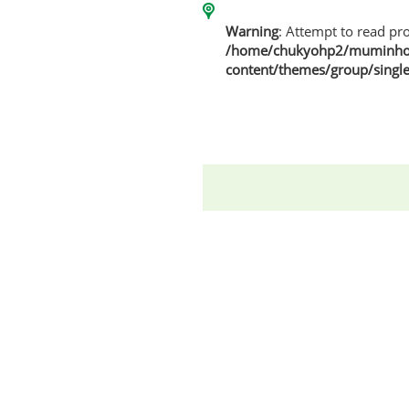
Warning
: Attempt to read pro
/home/chukyohp2/muminhom
content/themes/group/singl