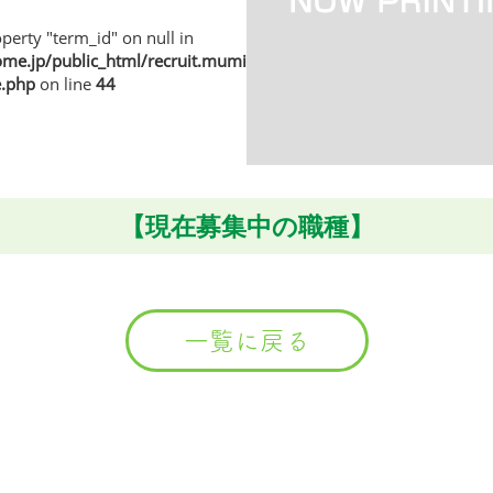
perty "term_id" on null in
e.jp/public_html/recruit.muminhome.jp/wp/wp-
e.php
on line
44
【現在募集中の職種】
一覧に戻る