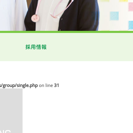
採用情報
/group/single.php
on line
31
-