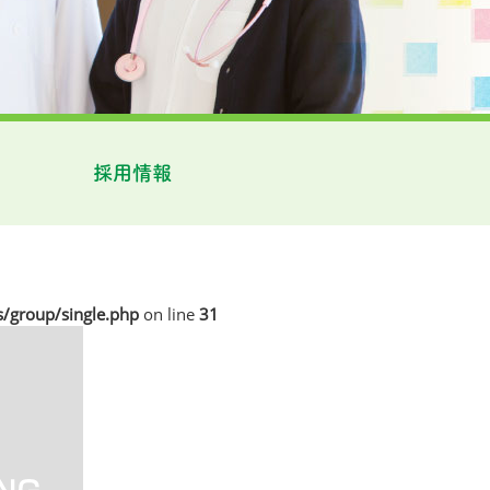
採用情報
/group/single.php
on line
31
-