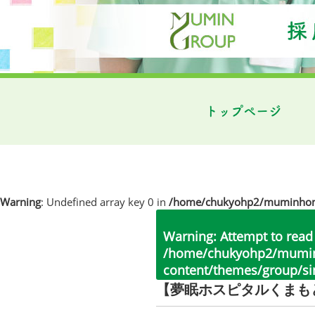
トップページ
Warning
: Undefined array key 0 in
/home/chukyohp2/muminhome.
Warning
: Attempt to read
/home/chukyohp2/muminh
content/themes/group/si
【夢眠ホスピタルくまも