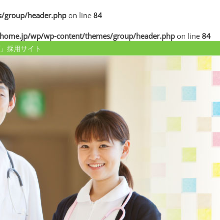
/group/header.php
on line
84
home.jp/wp/wp-content/themes/group/header.php
on line
84
」採用サイト