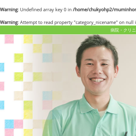
Warning
: Undefined array key 0 in
/home/chukyohp2/muminhome.
Warning
: Attempt to read property "category_nicename" on null 
病院・クリニ