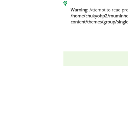
Warning
: Attempt to read pro
/home/chukyohp2/muminhom
content/themes/group/singl