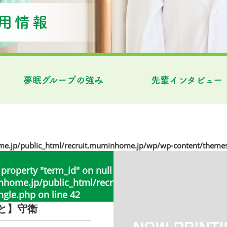
夢眠グループの強み
先輩インタビュー
jp/public_html/recruit.muminhome.jp/wp/wp-content/themes
 property "term_id" on null in
ome.jp/public_html/recruit.muminhome.jp/wp/wp
ngle.php
on line
42
と】守衛