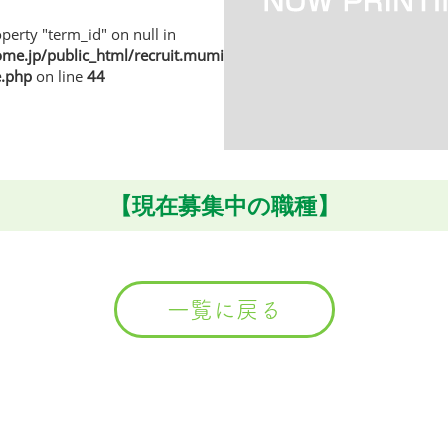
perty "term_id" on null in
e.jp/public_html/recruit.muminhome.jp/wp/wp-
e.php
on line
44
【現在募集中の職種】
一覧に戻る