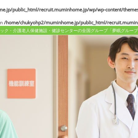
jp/public_html/recruit.muminhome.jp/wp/wp-content/themes
in
/home/chukyohp2/muminhome.jp/public_html/recruit.mumin
ック・介護老人保健施設・健診センターの
全国グループ「夢眠グループ