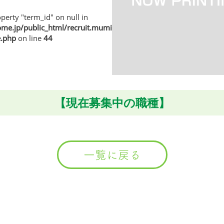
perty "term_id" on null in
e.jp/public_html/recruit.muminhome.jp/wp/wp-
e.php
on line
44
【現在募集中の職種】
一覧に戻る