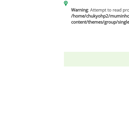
Warning
: Attempt to read pro
/home/chukyohp2/muminhom
content/themes/group/singl