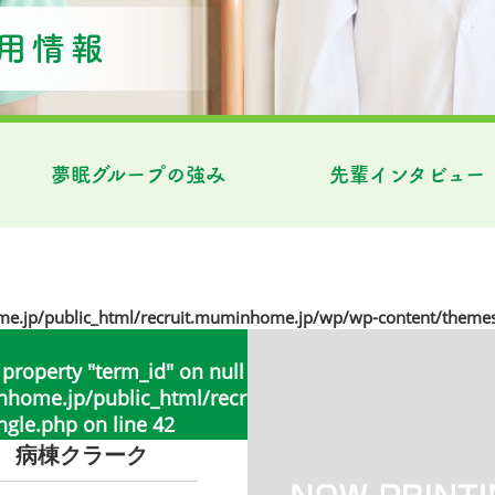
夢眠グループの強み
先輩インタビュー
jp/public_html/recruit.muminhome.jp/wp/wp-content/themes
 property "term_id" on null in
ome.jp/public_html/recruit.muminhome.jp/wp/wp
ngle.php
on line
42
 病棟クラーク