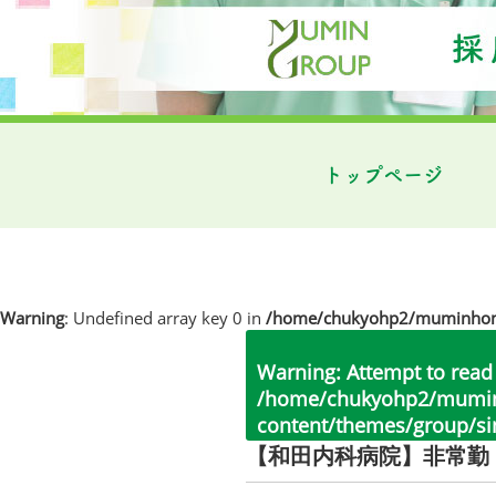
トップページ
Warning
: Undefined array key 0 in
/home/chukyohp2/muminhome.
Warning
: Attempt to read
/home/chukyohp2/muminh
content/themes/group/si
【和田内科病院】非常勤