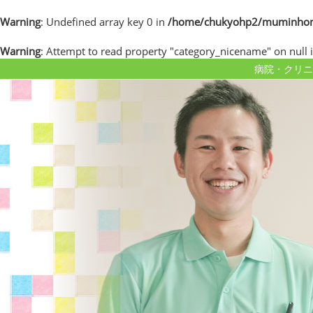
Warning
: Undefined array key 0 in
/home/chukyohp2/muminhome.
Warning
: Attempt to read property "category_nicename" on null 
病院・クリニ