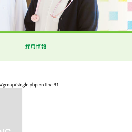
採用情報
/group/single.php
on line
31
-