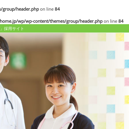
/group/header.php
on line
84
home.jp/wp/wp-content/themes/group/header.php
on line
84
」採用サイト