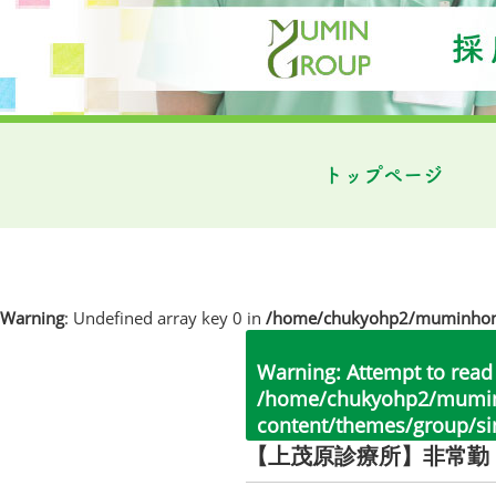
トップページ
Warning
: Undefined array key 0 in
/home/chukyohp2/muminhome.
Warning
: Attempt to read
/home/chukyohp2/muminh
content/themes/group/si
【上茂原診療所】非常勤