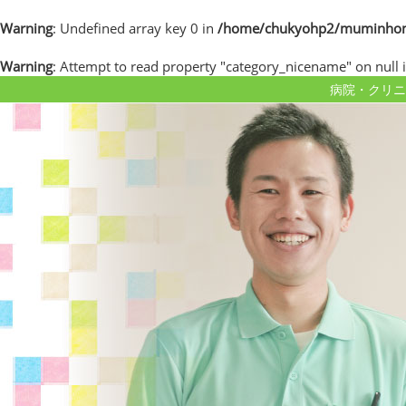
Warning
: Undefined array key 0 in
/home/chukyohp2/muminhome.
Warning
: Attempt to read property "category_nicename" on null 
病院・クリニ