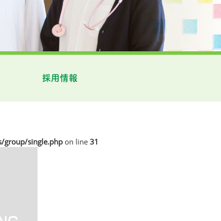
採用情報
/group/single.php
on line
31
-