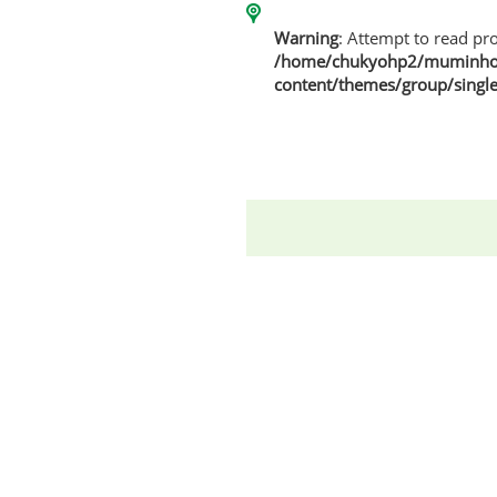
Warning
: Attempt to read pro
/home/chukyohp2/muminhom
content/themes/group/singl