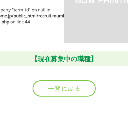
perty "term_id" on null in
e.jp/public_html/recruit.muminhome.jp/wp/wp-
e.php
on line
44
【現在募集中の職種】
一覧に戻る