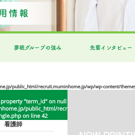
夢眠グループの強み
先輩インタビュー
jp/public_html/recruit.muminhome.jp/wp/wp-content/themes
 property "term_id" on null in
ome.jp/public_html/recruit.muminhome.jp/wp/wp
ngle.php
on line
42
 看護師