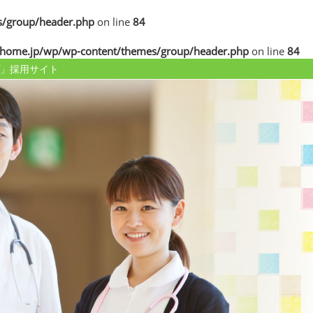
/group/header.php
on line
84
home.jp/wp/wp-content/themes/group/header.php
on line
84
」採用サイト