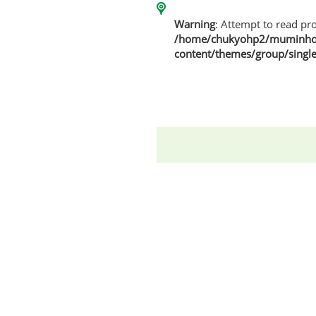
Warning
: Attempt to read pro
/home/chukyohp2/muminhom
content/themes/group/singl