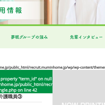
夢眠グループの強み
先輩インタビュー
jp/public_html/recruit.muminhome.jp/wp/wp-content/themes
 property "term_id" on null in
ome.jp/public_html/recruit.muminhome.jp/wp/wp
ngle.php
on line
42
介護職員③