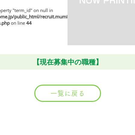
perty "term_id" on null in
e.jp/public_html/recruit.muminhome.jp/wp/wp-
e.php
on line
44
【現在募集中の職種】
一覧に戻る