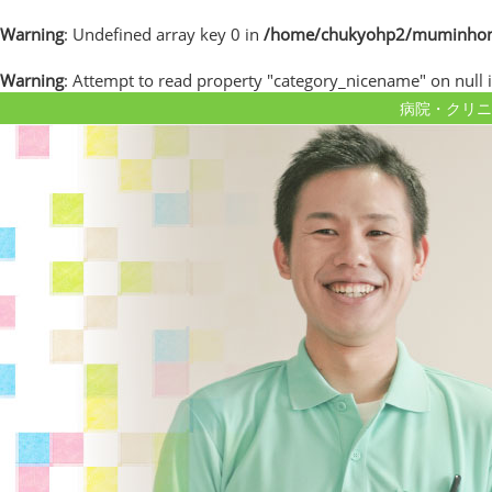
Warning
: Undefined array key 0 in
/home/chukyohp2/muminhome.
Warning
: Attempt to read property "category_nicename" on null 
病院・クリニ