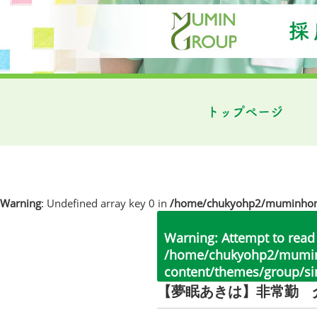
トップページ
Warning
: Undefined array key 0 in
/home/chukyohp2/muminhome.
Warning
: Attempt to read
/home/chukyohp2/muminh
content/themes/group/si
【夢眠あきは】非常勤 