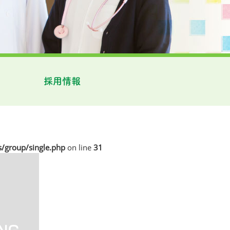
採用情報
/group/single.php
on line
31
-