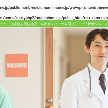
jp/public_html/recruit.muminhome.jp/wp/wp-content/themes
in
/home/chukyohp2/muminhome.jp/public_html/recruit.mumin
ック・介護老人保健施設・健診センターの
全国グループ「夢眠グループ