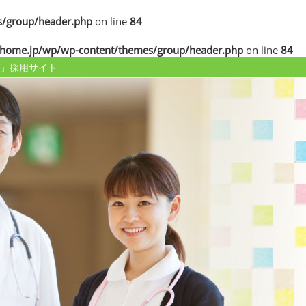
/group/header.php
on line
84
home.jp/wp/wp-content/themes/group/header.php
on line
84
」採用サイト