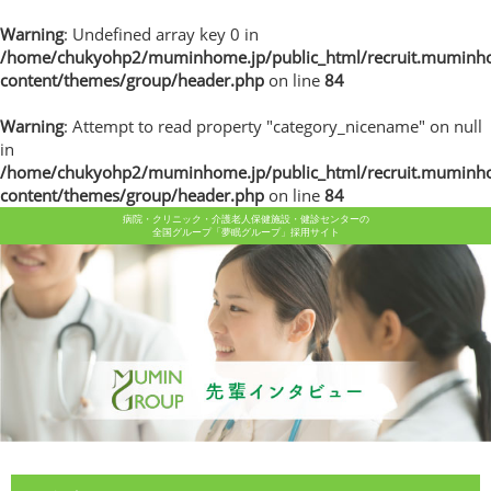
Warning
: Undefined array key 0 in
/home/chukyohp2/muminhome.jp/public_html/recruit.muminh
content/themes/group/header.php
on line
84
Warning
: Attempt to read property "category_nicename" on null
in
/home/chukyohp2/muminhome.jp/public_html/recruit.muminh
content/themes/group/header.php
on line
84
病院・クリニック・介護老人保健施設・健診センターの
全国グループ「夢眠グループ」採用サイト